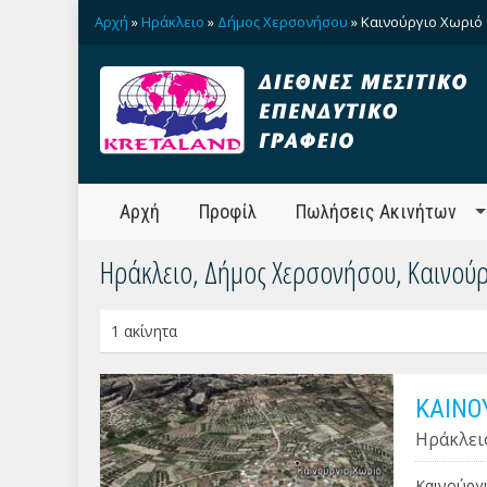
Αρχή
»
Ηράκλειο
»
Δήμος Χερσονήσου
» Καινούργιο Χωριό
Αρχή
Προφίλ
Πωλήσεις Ακινήτων
Ηράκλειο, Δήμος Χερσονήσου, Καινούρ
1 ακίνητα
ΚΑΙΝΟ
Ηράκλει
Καινούργι