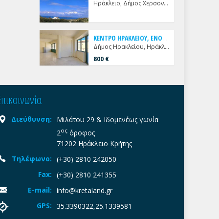
Ηράκλειο, Δήμος Χερσονήσου, Καρτερός
Κ
ΕΝΤΡΟ ΗΡΑΚΛΕΙΟΥ, ΕΝΟΙΚΙΑΖΕΤΑΙ ΔΙΧΩΡΟ ΓΩΝΙΑΚΟ ΓΡΑΦΕΙΟ
Δήμος Ηρακλείου, Ηράκλειο, Κέντρο
800 €
Επικοινωνία
Διεύθυνση:
Μιλάτου 29 & Ιδομενέως γωνία
ος
2
όροφος
71202 Ηράκλειο Κρήτης
Τηλέφωνο:
(+30) 2810 242050
Fax:
(+30) 2810 241355
E-mail:
info@kretaland.gr
GPS:
35.3390322,25.1339581