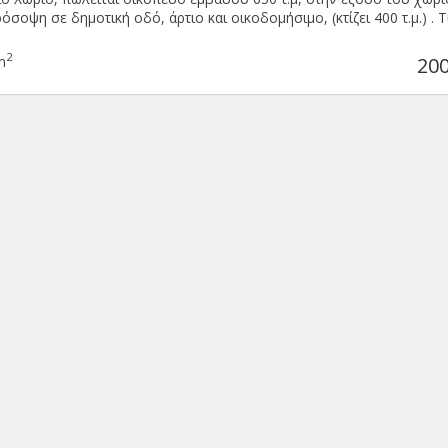
σοψη σε δημοτική οδό, άρτιο και οικοδομήσιμο, (κτίζει 400 τ.μ.) . Τι
2
m
200