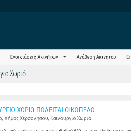
Ενοικιάσεις Ακινήτων
Ανάθεση Ακινήτου
Ε
γιο Χωριό
ΥΡΓΙΟ ΧΩΡΙΟ ΠΩΛΕΙΤΑΙ ΟΙΚΟΠΕΔΟ
ο, Δήμος Χερσονήσου, Καινούργιο Χωριό
ο Χωριό, πωλείται οικόπεδο εμβαδού 650 τ.μ, στην έξοδο του χωρι