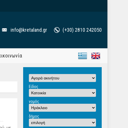
info@kretaland.gr
(+30) 2810 242050
πικοινωνία
Είδος
νομός
δήμος
ού, με