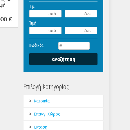
μή :
Τ.μ.
00 €
Τιμή
κωδικός
Επιλογή Κατηγορίας
Κατοικία
Επαγγ. Χώρος
Έκταση