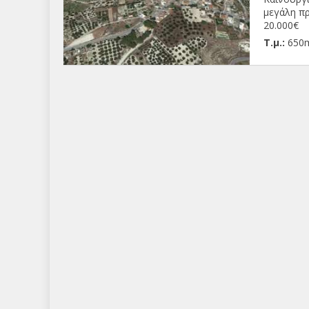
μεγάλη πρό
20.000€
Τ.μ.:
650