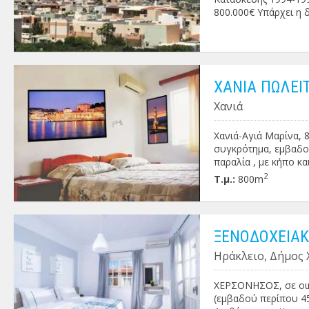
800.000€ Υπάρχει η 
εξόφληση σε 2-3 χρό
ΧΑΝΙΑ ΠΩΛΕΙ
Χανιά
Χανιά-Αγιά Μαρίνα, 8
συγκρότημα, εμβαδού
παραλία , με κήπο και
Διαθέτει 11 διαμερίσ
2
Τ.μ.:
800m
και 1 διαμέρισμα εμβ
τ.μ. . Όλα τα διαμερ
κουζίνα, μπάνιιο και
ΞΕΝΟΔΟΧΕΙΑ
Ηράκλειο, Δήμος
ΧΕΡΣΟΝΗΣΟΣ, σε οικ
(εμβαδού περίπου 45 