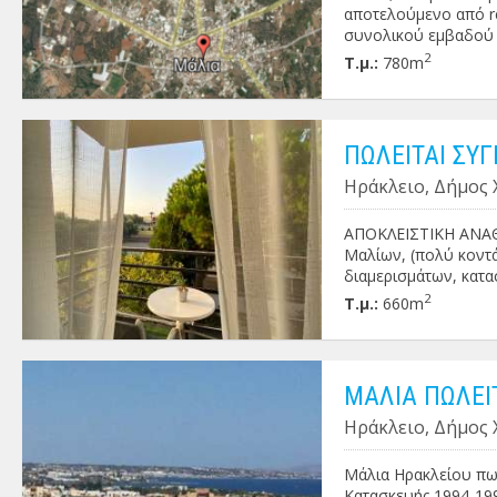
αποτελούμενο από re
συνολικού εμβαδού 7
χώροι. Χρήζει ανακαί
2
Τ.μ.:
780m
ΠΩΛΕΙΤΑΙ ΣΥ
Ηράκλειο, Δήμος
ΑΠΟΚΛΕΙΣΤΙΚΗ ΑΝΑΘΕ
Μαλίων, (πολύ κοντά
διαμερισμάτων, κατα
χαμηλή τιμή !!! Πληρ
2
Τ.μ.:
660m
ΜΑΛΙΑ ΠΩΛΕΙ
Ηράκλειο, Δήμος
Μάλια Ηρακλείου πωλ
Κατασκευής 1994-199