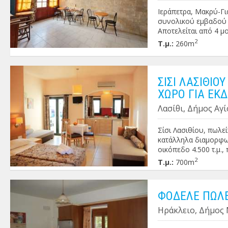
Ιεράπετρα, Μακρύ-Γι
συνολικού εμβαδού 26
Αποτελείται από 4 μ
reception με αποθήκ
2
Τ.μ.:
260m
στην πίσω πλευρά οπ
ιδιοκτησία) αλλά έχε
ΣΙΣΙ ΛΑΣΙΘΙΟ
ΧΩΡΟ ΓΙΑ ΕΚ
Λασίθι, Δήμος Αγί
Σίσι Λασιθίου, πωλε
κατάλληλα διαμορφωμ
οικόπεδο 4.500 τ.μ.
δίχωρα διαμερίσματα (
2
Τ.μ.:
700m
άριστη κατάσταση,πλ
ραντεβού . ΠΕΑ: Γ΄
ΦΟΔΕΛΕ ΠΩΛΕ
Ηράκλειο, Δήμος 