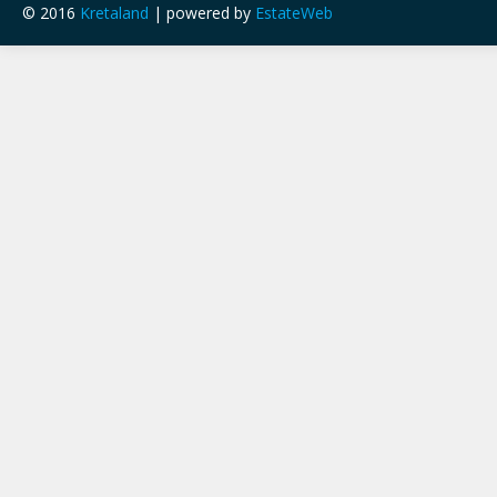
© 2016
Kretaland
| powered by
EstateWeb