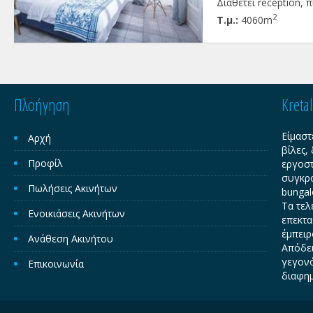
Διαθέτει reception, 
κήπους. 300μ από τη
2
Τ.μ.:
4060m
Πλοήγηση
Kreta
Είμαστ
Αρχή
βίλες,
Προφίλ
εργοστ
συγκρο
Πωλήσεις Ακινήτων
bungal
Τα τελ
Ενοικιάσεις Ακινήτων
επεκτα
έμπειρ
Ανάθεση Ακινήτου
Απόδει
γεγονό
Επικοινωνία
διαφημ