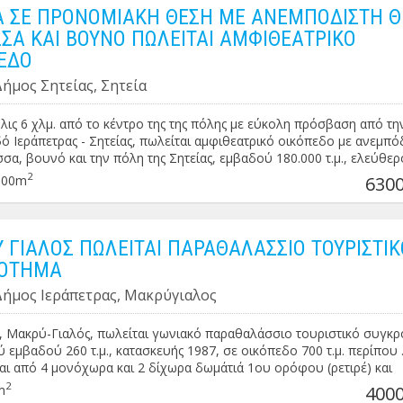
Α ΣΕ ΠΡΟΝΟΜΙΑΚΗ ΘΕΣΗ ΜΕ ΑΝΕΜΠΟΔΙΣΤΗ Θ
ΣΑ ΚΑΙ ΒΟΥΝΟ ΠΩΛΕΙΤΑΙ ΑΜΦΙΘΕΑΤΡΙΚΟ
ΕΔΟ
Δήμος Σητείας, Σητεία
όλις 6 χλμ. από το κέντρο της της πόλης με εύκολη πρόσβαση από τη
ό Ιεράπετρας - Σητείας, πωλείται αμφιθεατρικό οικόπεδο με ανεμπό
σα, βουνό και την πόλη της Σητείας, εμβαδού 180.000 τ.μ., ελεύθε
 και αρχαιολογία . Κατάλληλο για οποιαδήποτε χρήση . Τιμή : 630.0
2
000m
6300
 ΓΙΑΛΟΣ ΠΩΛΕΙΤΑΙ ΠΑΡΑΘΑΛΑΣΣΙΟ ΤΟΥΡΙΣΤΙΚ
ΡΟΤΗΜΑ
 Δήμος Ιεράπετρας, Μακρύγιαλος
, Μακρύ-Γιαλός, πωλείται γωνιακό παραθαλάσσιο τουριστικό συγκρ
 εμβαδού 260 τ.μ., κατασκευής 1987, σε οικόπεδο 700 τ.μ. περίπου 
αι από 4 μονόχωρα και 2 δίχωρα δωμάτιά 1ου ορόφου (ρετιρέ) και
 με αποθήκη στο ισόγειο . Το ακίνητο διαθέτει μεγάλο εξωτερικό χώ
2
m
4000
 πλευρά οποίος είναι εξ αδιαιρέτου με το ισόγειο κατάστημα (ξεχωρ