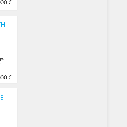
00 €
ΤΗ
οφο
ε
00 €
ΜΕ