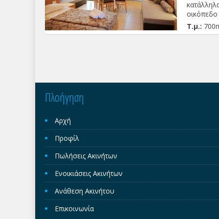
κατάλληλα
οικόπεδο 
δίχωρα δια
Τ.μ.:
700
άριστη κα
ραντεβού .
Πλοήγηση
Αρχή
Προφίλ
Πωλήσεις Ακινήτων
Ενοικιάσεις Ακινήτων
Ανάθεση Ακινήτου
Επικοινωνία