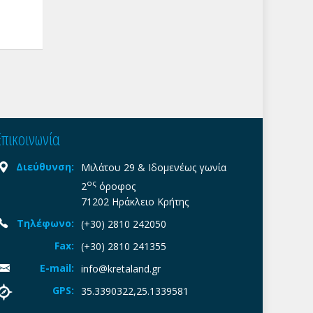
 σε
Επικοινωνία
Διεύθυνση:
Μιλάτου 29 & Ιδομενέως γωνία
ος
2
όροφος
71202 Ηράκλειο Κρήτης
Τηλέφωνο:
(+30) 2810 242050
Fax:
(+30) 2810 241355
E-mail:
info@kretaland.gr
GPS:
35.3390322,25.1339581