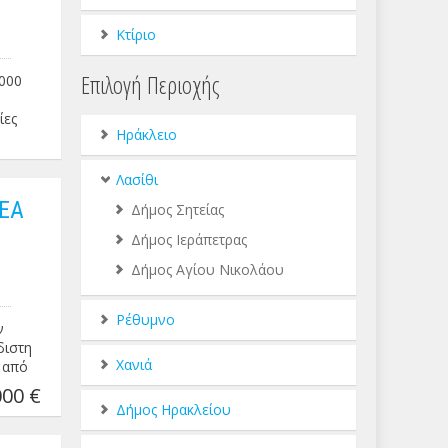
ού 120
Κτίριο
ς και
ι άρτια
Επιλογή Περιοχής
.000
ικά
ίες
:
Ηράκλειο
Λασίθι
ΕΑ
Δήμος Σητείας
Δήμος Ιεράπετρας
Δήμος Αγίου Νικολάου
Ρέθυμνο
ν
διστη
Χανιά
ο από
00€
00 €
Δήμος Ηρακλείου