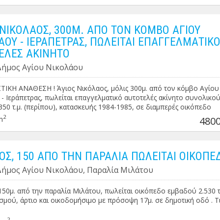
) αλλά έχει ανεξάρτητη είσοδο . Τιμή : 400.000€ ΠΕΑ: Ζ'
 ΝΙΚΟΛΑΟΣ, 300Μ. ΑΠΟ ΤΟΝ ΚΟΜΒΟ ΑΓΙΟΥ
ΑΟΥ - ΙΕΡΑΠΕΤΡΑΣ, ΠΩΛΕΙΤΑΙ ΕΠΑΓΓΕΛΜΑΤΙΚ
ΕΛΕΣ ΑΚΙΝΗΤΟ
 Δήμος Αγίου Νικολάου
ΙΚΗ ΑΝΑΘΕΣΗ ! Άγιος Νικόλαος, μόλις 300μ. από τον κόμβο Αγίου
- Ιεράπετρας, πωλείται επαγγελματικό αυτοτελές ακίνητο συνολικο
50 τ.μ. (περίπου), κατασκευής 1984-1985, σε διαμπερές οικόπεδο
.950 τ.μ., με προσόψεις 57μ. σε παρακαμπτήριο δρόμο του Περιφερ
2
m
4800
ολάου και 18μ. σε δημοτική οδό. Αποτελείται από ισόγειο εμβαδού 
ροφο κτίσμα (εφαπτόμενο στο κυρίως κτίσμα) εμβαδού 105 τ.μ. και υ
λο για οποιαδήποτε επαγγελματική χρήση (π.χ έκθεση ή πλυντήριο
ων, ιατρικό κέντρο, εκπαιδευτήριο, γραφεία, ασφαλιστική εταιρεία,
ΟΣ, 150 ΑΠΟ ΤΗΝ ΠΑΡΑΛΙΑ ΠΩΛΕΙΤΑΙ ΟΙΚΟΠΕ
, χώρο εστίασης, χώρο εκδηλώσεων κλπ.). Χρήζει ολικής ανακαίνισης . 
 Δήμος Αγίου Νικολάου, Παραλία Μιλάτου
ς : https://maps.app.goo.gl/qiWqJgeKAyDfX76PA Τιμή: 480.000€
150μ. από την παραλία Μιλάτου, πωλείται οικόπεδο εμβαδού 2.530 τ.
ισμού, άρτιο και οικοδομήσιμο με πρόσοψη 17μ. σε δημοτική οδό . Τ
2