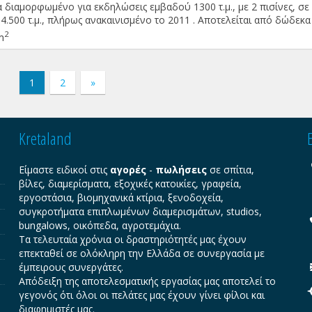
 διαμορφωμένο για εκδηλώσεις εμβαδού 1300 τ.μ., με 2 πισίνες, σε
4.500 τ.μ., πλήρως ανακαινισμένο το 2011 . Αποτελείται από δώδεκα
μερίσματα (4κλινα) , τρία Στούντιο (4κλινα) και 8 Στούντιο (3κλινα),
2
m
τάσταση,πλήρως επιπλωμένα . Πληροφορίες αποκλειστικά κατόπιν
 ΠΕΑ: Γ΄
1
2
»
Kretaland
Είμαστε ειδικοί στις
αγορές
-
πωλήσεις
σε σπίτια,
βίλες, διαμερίσματα, εξοχικές κατοικίες, γραφεία,
εργοστάσια, βιομηχανικά κτίρια, ξενοδοχεία,
συγκροτήματα επιπλωμένων διαμερισμάτων, studios,
bungalows, οικόπεδα, αγροτεμάχια.
Τα τελευταία χρόνια οι δραστηριότητές μας έχουν
επεκταθεί σε ολόκληρη την Ελλάδα σε συνεργασία με
έμπειρους συνεργάτες.
Απόδειξη της αποτελεσματικής εργασίας μας αποτελεί το
γεγονός ότι όλοι οι πελάτες μας έχουν γίνει φίλοι και
διαφημιστές μας.