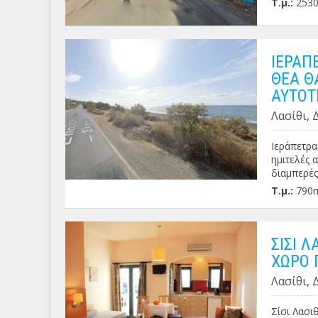
Τ.μ.:
253
ΙΕΡΑΠ
ΘΕΑ Θ
ΑΥΤΟΤ
Λασίθι, 
Ιεράπετρα
ημιτελές 
διαμπερές
αποτελείτα
Τ.μ.:
790
Περισσότε
ΣΙΣΙ 
ΧΩΡΟ 
Λασίθι, 
Σίσι Λασι