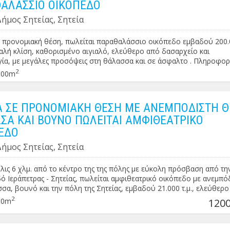
ΑΛΑΣΣΙΟ ΟΙΚΟΠΕΔΟ
καράζ-αποθήκη και ξενώνα στον εξωτερικό χώρο (συνολικού εμβαδ
Δήμος Σητείας, Σητεία
 εκκλησία ( εμβαδού 40 τ.μ.) . Ο εξωτερικός χώρος είναι διαμορφωμένο
εμένος με ΒΒQ . Η βίλα-μεζονέτα ξεχωρίζει για την ιδιαίτερη
νική της, την καλαισθησία της, για τον εξωτερικό χώρο ο οποίος είνα
ε προνομιακή θέση, πωλείται παραθαλάσσιο οικόπεδο εμβαδού 200
ένος, για την εξαιρετική-lux κατασκευή της με υψηλής ποιότητας υλ
ομαλή κλίση, καθορισμένο αιγιαλό, ελεύθερο από δασαρχείο και
για την ανεμπόδιστη - μαγευτική θέα στο νησί της Σπιναλόγκας, στον
ία, με μεγάλες προσόψεις στη θάλασσα και σε άσφαλτο . Πληροφορ
ης Ελούντας και στην θάλασσα από όλα τα σημεία του ακινήτου . Τιμή
ικά κατόπιν ραντεβού . Τιμή: 2.500.000€
2
000m
€ ΠΕΑ: Δ'
Α ΣΕ ΠΡΟΝΟΜΙΑΚΗ ΘΕΣΗ ΜΕ ΑΝΕΜΠΟΔΙΣΤΗ Θ
ΣΑ ΚΑΙ ΒΟΥΝΟ ΠΩΛΕΙΤΑΙ ΑΜΦΙΘΕΑΤΡΙΚΟ
ΕΔΟ
Δήμος Σητείας, Σητεία
όλις 6 χλμ. από το κέντρο της της πόλης με εύκολη πρόσβαση από τη
ό Ιεράπετρας - Σητείας, πωλείται αμφιθεατρικό οικόπεδο με ανεμπό
σα, βουνό και την πόλη της Σητείας, εμβαδού 21.000 τ.μ., ελεύθερ
 και αρχαιολογία . Κατάλληλο για οποιαδήποτε χρήση . Τιμή : 120.0
2
00m
1200