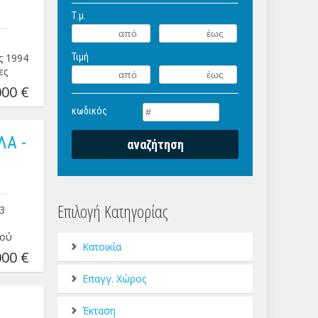
Τ.μ.
ς 1994
Τιμή
ες
00 €
είται
ητη
κωδικός
λήρως
ΛΑ -
 ΠΕΑ:
Επιλογή Κατηγορίας
3
δού
Κατοικία
00 €
ενιαίο
/Δ,
Επαγγ. Χώρος
uite
φώματα
Έκταση