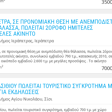
0m
3500
ΕΤΡΑ, ΣΕ ΠΡΟΝΟΜΙΑΚΗ ΘΕΣΗ ΜΕ ΑΝΕΜΠΟΔΙΣ
ΑΛΑΣΣΑ, ΠΩΛΕΙΤΑΙ 2ΟΡΟΦΟ ΗΜΙΤΕΛΕΣ
ΕΛΕΣ ΑΚΙΝΗΤΟ
Δήμος Ιεράπετρας, Ιεράπετρα
, σε προνομιακή θέση με ανεμπόδιστη θέα θάλασσα, πωλείται 2όρ
αυτοτελές ακίνητο, συνολικού εμβαδού 790 τ.μ., κατασκευής 2010, σ
 οικόπεδο εμβαδού 2.600 τ.μ. με μεγάλες προσόψεις . Το ακίνητο
ι από 2 κτίρια και είναι άριστο για τουριστική εκμετάλλευση κλπ. .
2
m
7000
ρες πληροφορίες αποκλειστικά κατόπιν ραντεβού . Τιμή : 700.000 €
ΛΑΣΙΘΙΟΥ ΠΩΛΕΙΤΑΙ ΤΟΥΡΙΣΤΙΚΟ ΣΥΓΚΡΟΤΗΜΑ 
ΓΙΑ ΕΚΔΗΛΩΣΕΙΣ
Δήμος Αγίου Νικολάου, Σίσι
θίου, πωλείται τουριστικό συγκρότημα, εμβαδού 700 τ.μ. με χώρο