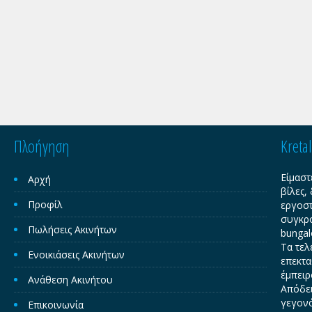
Πλοήγηση
Kreta
Είμαστ
Αρχή
βίλες,
Προφίλ
εργοστ
συγκρο
Πωλήσεις Ακινήτων
bungal
Τα τελ
Ενοικιάσεις Ακινήτων
επεκτα
έμπειρ
Ανάθεση Ακινήτου
Απόδει
γεγονό
Επικοινωνία