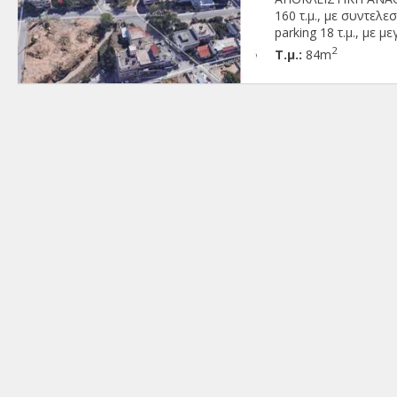
160 τ.μ., με συντελε
parking 18 τ.μ., με
1970 ( μερικώς ανακαι
2
Τ.μ.:
84m