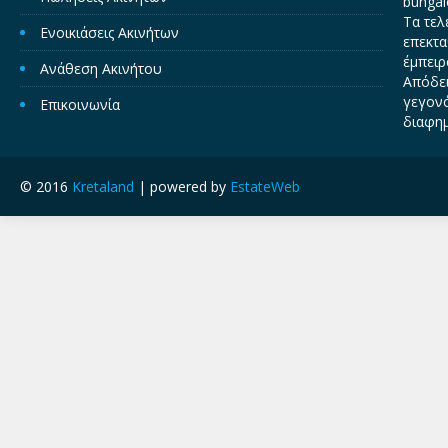
bungal
Τα τελ
Ενοικιάσεις Ακινήτων
επεκτα
έμπειρ
Ανάθεση Ακινήτου
Απόδει
γεγονό
Επικοινωνία
διαφημ
© 2016
Kretaland
| powered by
EstateWeb