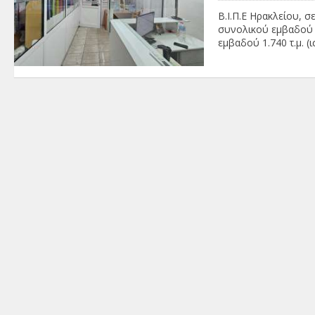
Β.Ι.Π.Ε Ηρακλείου, 
συνολικού εμβαδού 3.
εμβαδού 1.740 τ.μ. 
ισόγειο εμβαδού 910 
δεξαμενή νερού, κλ
πυρόσβεσης με σπρί
και υποσταθμό μετασχ