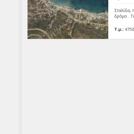
Σταλίδα, 
δρόμο . Τ
Τ.μ.:
475