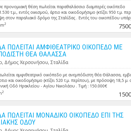
σε προνομιακή θέση πωλείται παραθαλάσσιο διαμπερές οικόπεδο
530 τ.μ., εντός οικισμού, άρτιο και οικοδομήσιμο (κτίζει 950 τ.μ. πε
η στον παραλιακό δρόμο της Σταλίδας . Εντός του οικοπέδου υπάρ
κό πηγάδι . Τιμή: 750.000€
2
0m
7500
ΔΑ ΠΩΛΕΙΤΑΙ ΑΜΦΙΘΕΑΤΡΙΚΟ ΟΙΚΟΠΕΔΟ ΜΕ
ΟΔΙΣΤΗ ΘΕΑ ΘΑΛΑΣΣΑ
ο, Δήμος Χερσονήσου, Σταλίδα
πωλείται αμφιθεατρικό οικόπεδο με ανεμπόδιστη θέα Θάλασσα, εμ
άρτιο και οικοδομήσιμο (κτίζει 520 τ.μ. περίπου), με πρόσοψη 18,5 μ. 
νική Οδό Ηρακλείου - Αγίου Νικολάου . Τιμή : 150.000€
2
m
1500
ΔΑ ΠΩΛΕΙΤΑΙ ΜΟΝΑΔΙΚΟ ΟΙΚΟΠΕΔΟ ΕΠΙ ΤΗΣ
ΙΑΚΗΣ ΟΔΟΥ
ο, Δήμος Χερσονήσου, Σταλίδα