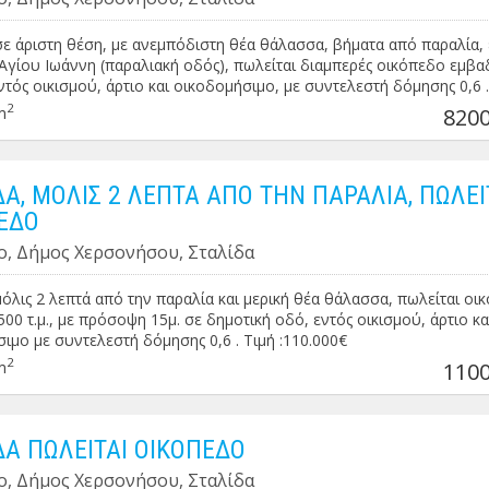
σε άριστη θέση, με ανεμπόδιστη θέα θάλασσα, βήματα από παραλία, 
Αγίου Ιωάννη (παραλιακή οδός), πωλείται διαμπερές οικόπεδο εμβ
 εντός οικισμού, άρτιο και οικοδομήσιμο, με συντελεστή δόμησης 0,6 .
 για οποιαδήποτε χρήση . Τιμή : 820.000€
2
m
8200
ΔΑ, ΜΟΛΙΣ 2 ΛΕΠΤΑ ΑΠΟ ΤΗΝ ΠΑΡΑΛΙΑ, ΠΩΛΕΙ
ΕΔΟ
ο, Δήμος Χερσονήσου, Σταλίδα
μόλις 2 λεπτά από την παραλία και μερική θέα θάλασσα, πωλείται οι
00 τ.μ., με πρόσοψη 15μ. σε δημοτική οδό, εντός οικισμού, άρτιο κα
ιμο με συντελεστή δόμησης 0,6 . Τιμή :110.000€
2
m
1100
ΔΑ ΠΩΛΕΙΤΑΙ ΟΙΚΟΠΕΔΟ
ο, Δήμος Χερσονήσου, Σταλίδα