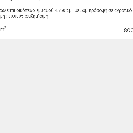
πωλείται οικόπεδο εμβαδού 4.750 τ.μ., με 50μ πρόσοψη σε αγροτικό
ιμή : 80.000€ (συζητήσιμη)
2
0m
800