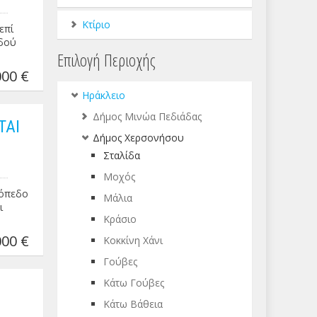
Κτίριο
επί
αδού
Επιλογή Περιοχής
00 €
Ηράκλειο
Δήμος Μινώα Πεδιάδας
ΤΑΙ
Δήμος Χερσονήσου
Σταλίδα
Μοχός
κόπεδο
Μάλια
ι
Κράσιο
00 €
Κοκκίνη Χάνι
Γούβες
Κάτω Γούβες
Κάτω Βάθεια