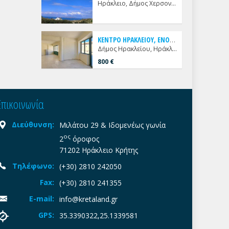
Ηράκλειο, Δήμος Χερσονήσου, Καρτερός
Κ
ΕΝΤΡΟ ΗΡΑΚΛΕΙΟΥ, ΕΝΟΙΚΙΑΖΕΤΑΙ ΔΙΧΩΡΟ ΓΩΝΙΑΚΟ ΓΡΑΦΕΙΟ
Δήμος Ηρακλείου, Ηράκλειο, Κέντρο
800 €
Επικοινωνία
Διεύθυνση:
Μιλάτου 29 & Ιδομενέως γωνία
ος
2
όροφος
71202 Ηράκλειο Κρήτης
Τηλέφωνο:
(+30) 2810 242050
Fax:
(+30) 2810 241355
E-mail:
info@kretaland.gr
GPS:
35.3390322,25.1339581