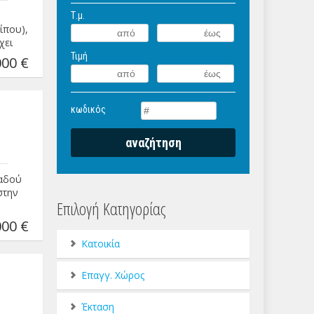
Τ.μ.
ρίπου),
χει
Τιμή
00 €
κωδικός
βαδού
στην
Επιλογή Κατηγορίας
00 €
Κατοικία
Επαγγ. Χώρος
Έκταση