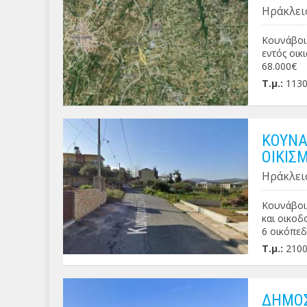
Ηράκλει
Κουνάβοι 
εντός οικ
68.000€
Τ.μ.:
113
ΚΟΥΝΑ
ΟΙΚΙΣ
Ηράκλει
Κουνάβοι,
και οικοδ
6 οικόπεδα
: 120.000€
Τ.μ.:
210
ΔΗΜΟΣ