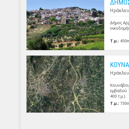
ΔΗΜΟΣ
Ηράκλει
Δήμος Αρχ
οικοδομήσ
Τ.μ.:
450
ΚΟΥΝΑ
Ηράκλει
Κουνάβοι,
εμβαδού 7
400 τ.μ.) .
Τ.μ.:
730