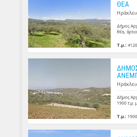
ΘΕΑ
Ηράκλει
Δήμος Αρχ
θέα, άρτι
Τ.μ.:
412
ΔΗΜΟΣ
ΑΝΕΜΠ
Ηράκλει
Δήμος Αρχ
1900 τ.μ.
Τ.μ.:
190