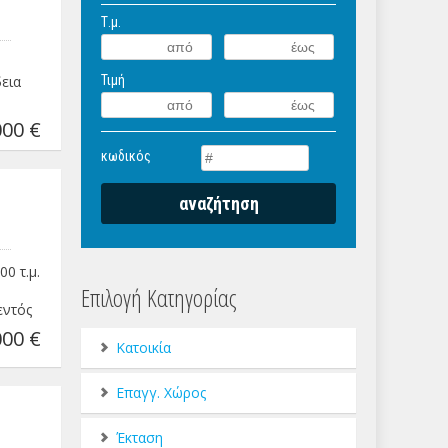
Τ.μ.
εια
Τιμή
00 €
κωδικός
0 τ.μ.
Επιλογή Κατηγορίας
εντός
00 €
Κατοικία
Επαγγ. Χώρος
-
Έκταση