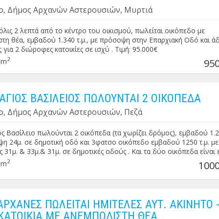
ο, Δήμος Αρχανών Αστερουσιών, Μυρτιά
όλις 2 λεπτά από το κέντρο του οικισμού, πωλείται οικόπεδο με
τη θέα, εμβαδού 1.340 τ.μ., με πρόσοψη στην Επαρχιακή Οδό και άδ
 για 2 διώροφες κατοικίες σε ισχύ . Τιμή: 95.000€
2
0m
950
 ΑΓΙΟΣ ΒΑΣΙΛΕΙΟΣ ΠΩΛΟΥΝΤΑΙ 2 ΟΙΚΟΠΕΔΑ
ο, Δήμος Αρχανών Αστερουσιών, Πεζά
ος Βασίλειο πωλούνται 2 οικόπεδα (τα χωρίζει δρόμος), εμβαδού 1.20
η 24μ. σε δημοτική οδό και 3φατσο οικόπεδο εμβαδού 1250 τ.μ. με
 31μ. & 33μ.& 31μ. σε δημοτικές οδούς . Και τα δύο οικόπεδα είναι 
άρτια και οικοδομήσιμα . Δίδονται και χωριστά . Τιμή: 40€ / τ.μ.
2
0m
1000
ΑΡΧΑΝΕΣ ΠΩΛΕΙΤΑΙ ΗΜΙΤΕΛΕΣ ΑΥΤ. ΑΚΙΝΗΤΟ 
ΑΤΟΙΚΙΑ ΜΕ ΑΝΕΜΠΟΔΙΣΤΗ ΘΕΑ