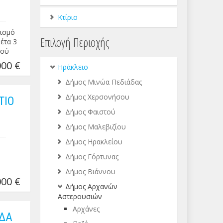
Κτίριο
κισμό
Επιλογή Περιοχής
έτα 3
δού
ο
00 €
Ηράκλειο
ντες
Δήμος Μινώα Πεδιάδας
Δήμος Χερσονήσου
ΤΙΟ
Δήμος Φαιστού
Δήμος Μαλεβιζίου
Δήμος Ηρακλείου
Δήμος Γόρτυνας
Δήμος Βιάννου
00 €
Δήμος Αρχανών
Αστερουσιών
Αρχάνες
ΕΔΑ