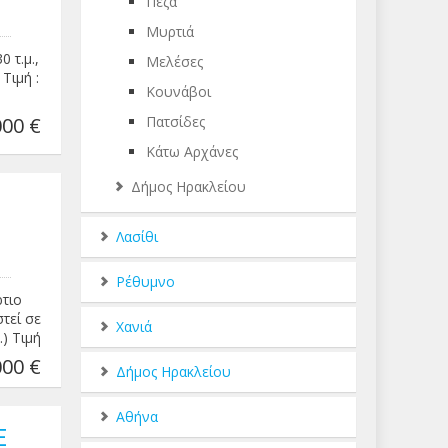
Πεζά
Μυρτιά
 τ.μ.,
Μελέσες
Τιμή :
Κουνάβοι
00 €
Πατσίδες
Κάτω Αρχάνες
Δήμος Ηρακλείου
Λασίθι
Ρέθυμνο
ρτιο
τεί σε
Χανιά
.) Τιμή
00 €
Δήμος Ηρακλείου
Αθήνα
Ε