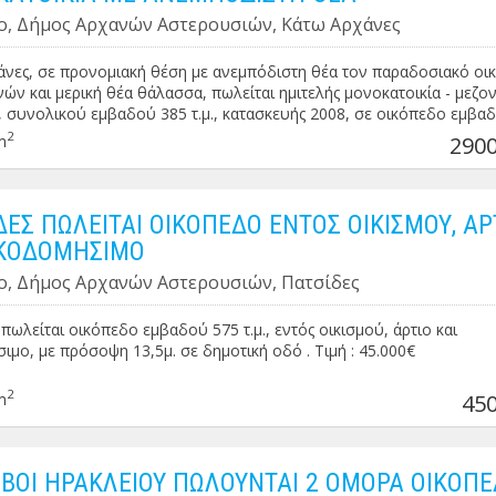
ο, Δήμος Αρχανών Αστερουσιών, Κάτω Αρχάνες
νες, σε προνομιακή θέση με ανεμπόδιστη θέα τον παραδοσιακό οι
ών και μερική θέα θάλασσα, πωλείται ημιτελής μονοκατοικία - μεζον
 συνολικού εμβαδού 385 τ.μ., κατασκευής 2008, σε οικόπεδο εμβα
 Αποτελείται ισόγειο εμβαδού 145 τ.μ. (κλειστό γκαράζ & αποθήκες), 1
2
m
2900
αδού 120 τ.μ. και 2 όροφο εμβαδού 120 τ.μ. . Το ακίνητο έχει βερά
κά, BBQ και δύναται να χωριστεί σε 2 ή περισσότερα ανεξάρτητα
ατα . Ο εξωτερικός χώρος του ακινήτου είναι διαμορφωμένος και
ένος με τοιχίο . Τιμή: 290.000€ (συζητήσιμη)
ΔΕΣ ΠΩΛΕΙΤΑΙ ΟΙΚΟΠΕΔΟ ΕΝΤΟΣ ΟΙΚΙΣΜΟΥ, ΑΡ
ΙΚΟΔΟΜΗΣΙΜΟ
ο, Δήμος Αρχανών Αστερουσιών, Πατσίδες
 πωλείται οικόπεδο εμβαδού 575 τ.μ., εντός οικισμού, άρτιο και
ιμο, με πρόσοψη 13,5μ. σε δημοτική οδό . Τιμή : 45.000€
2
m
450
ΒΟΙ ΗΡΑΚΛΕΙΟΥ ΠΩΛΟΥΝΤΑΙ 2 ΟΜΟΡΑ ΟΙΚΟΠ