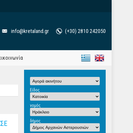
info@kretaland.gr
(+30) 2810 242050
πικοινωνία
Είδος
νομός
δήμος
 ΣΕ