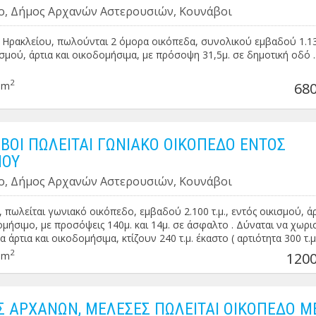
ο, Δήμος Αρχανών Αστερουσιών, Κουνάβοι
Ηρακλείου, πωλούνται 2 όμορα οικόπεδα, συνολικού εμβαδού 1.130
ισμού, άρτια και οικοδομήσιμα, με πρόσοψη 31,5μ. σε δημοτική οδό . 
2
0m
680
ΒΟΙ ΠΩΛΕΙΤΑΙ ΓΩΝΙΑΚΟ ΟΙΚΟΠΕΔΟ ΕΝΤΟΣ
ΜΟΥ
ο, Δήμος Αρχανών Αστερουσιών, Κουνάβοι
 πωλείται γωνιακό οικόπεδο, εμβαδού 2.100 τ.μ., εντός οικισμού, ά
ομήσιμο, με προσόψεις 140μ. και 14μ. σε άσφαλτο . Δύναται να χωρισ
 άρτια και οικοδομήσιμα, κτίζουν 240 τ.μ. έκαστο ( αρτιότητα 300 τ.μ
2
0m
1200
 ΑΡΧΑΝΩΝ, ΜΕΛΕΣΕΣ ΠΩΛΕΙΤΑΙ ΟΙΚΟΠΕΔΟ Μ