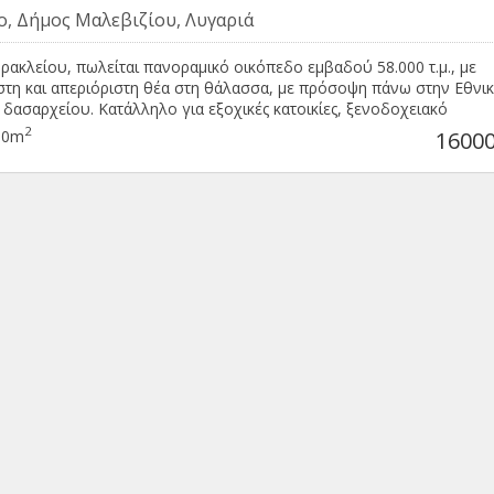
ρμοσίφωνα, air-condition, θέσεις σταθμεύσεις και ένα εξαιρετικά
ο, Δήμος Μαλεβιζίου, Λυγαριά
ένο εξωτερικό χώρο με BBQ . Το οικόπεδο είναι περιφραγμένο με
οιχίο . Κατάλληλο για οποιαδήποτε χρήση (π.χ για βραχυχρόνια μί
bnb) Τιμή : 550.000€ ΠΕΑ: Δ'
ρακλείου, πωλείται πανοραμικό οικόπεδο εμβαδού 58.000 τ.μ., με
τη και απεριόριστη θέα στη θάλασσα, με πρόσοψη πάνω στην Εθνικ
δασαρχείου. Κατάλληλο για εξοχικές κατοικίες, ξενοδοχειακό
α και οποιαδήποτε άλλη χρήση. Τιμή πώλησης : 1.600.000€
2
00m
16000