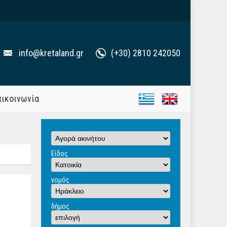
info@kretaland.gr
(+30) 2810 242050
πικοινωνία
Είδος
νομός
δήμος