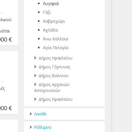
Λυγαριά
Γάζι
ολικού
Καβροχώρι
Αχλάδα
είται
έχει
00 €
Άνω Καλέσια
 όροφο
 3ο
Αγία Πελαγία
νητο
Δήμος Ηρακλείου
με
του
Δήμος Γόρτυνας
€ ΠΕΑ:
Δήμος Βιάννου
Δήμος Αρχανών
λές
Αστερουσιών
Δήμος Ηρακλείου
 2 Υ/
00 €
/Δ με
Λασίθι
πάνιο
Ρέθυμνο
φο,