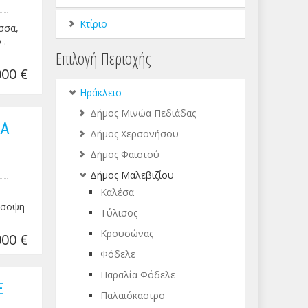
Κτίριο
ο
σσα,
κότερα
 .
Επιλογή Περιοχής
ένος
ηλής
00 €
G9
Ηράκλειο
Δήμος Μινώα Πεδιάδας
ΕΑ
Δήμος Χερσονήσου
Δήμος Φαιστού
Δήμος Μαλεβιζίου
Καλέσα
ρόσοψη
Τύλισος
Κρουσώνας
00 €
Φόδελε
Παραλία Φόδελε
Ε
Παλαιόκαστρο