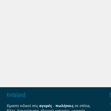
Kretaland
Είμαστε ειδικοί στις
αγορές
-
πωλήσεις
σε σπίτια,
βίλες, διαμερίσματα, εξοχικές κατοικίες, γραφεία,