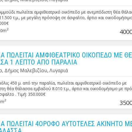
σφέρει 3 Υ/Δ με μπάνιο . Διαθέτει αυτόνομη ενδοδαπέδια θέρμανση,
ρμοσίφωνα, κουφώματα αλουμινίου με 2πλα τζάμια και σίτες,
ντή - αφαλατωτή νερού και 2 ευρύχωρα κλειστά γκαράζ . Το ακίνητ
Αμμούδι πωλείται αμφιθεατρικό οικόπεδο με ανεμπόδιστη θέα θάλα
 για την μοναδική θέα που προσφέρει σε όλα του τα σημεία και ειδι
1.500 τ.μ., με μεγάλη πρόσοψη σε άσφαλτο, άρτιο και οικοδομήσιμο
εγάλες βεράντες, για τον εξωτερικό χώρο ο οποίος είναι διαμορφωμ
.000€
ετημένος με τοιχίο αλλά και για την εξαιρετική κατασκευή του με υψ
2
00m
4000
 υλικά . Link τοποθεσίας : https://maps.app.goo.gl/c7X2kuEr5E67V4H
ideo link : https://youtu.be/NQc-nHNczuk Τιμή: 490.000€ ΠΕΑ: Δ'
ΙΑ ΠΩΛΕΙΤΑΙ ΑΜΦΙΘΕΑΤΡΙΚΟ ΟΙΚΟΠΕΔΟ ΜΕ Θ
ΣΑ 1 ΛΕΠΤΟ ΑΠΟ ΠΑΡΑΛΙΑ
ο, Δήμος Μαλεβιζίου, Λυγαριά
μόλις 450 μ. από την παραλία, πωλείται αμφιθεατρικό οικόπεδο με
τη θέα θάλασσα εμβαδού 8.010 τ.μ., άρτιο και οικοδομήσιμο με π
άσφαλτο . Τιμή: 350.000€
2
0m
3500
ΙΑ ΠΩΛΕΙΤΑΙ 4ΟΡΟΦΟ ΑΥΤΟΤΕΛΕΣ ΑΚΙΝΗΤΟ Μ
ΑΛΑΣΣΑ