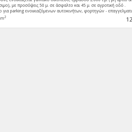
ιμο), με προσόψεις 50 μ. σε άσφαλτο και 45 μ. σε αγροτική οδό .
 για parking ενοικιαζόμενων αυτοκινήτων, φορτηγών - επαγγελματ
ων, οικοδομικών υλικών κλπ . Μίσθωμα 1.200€
2
0m
1