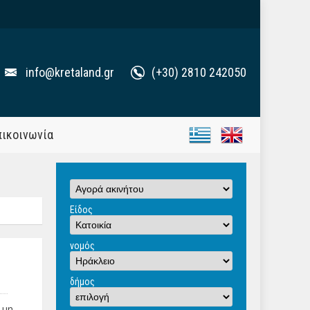
info@kretaland.gr
(+30) 2810 242050
πικοινωνία
Είδος
νομός
δήμος
 μη