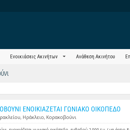
Ενοικιάσεις Ακινήτων
Ανάθεση Ακινήτου
Ε
ύνι
ΟΒΟΥΝΙ ΕΝΟΙΚΙΑΖΕΤΑΙ ΓΩΝΙΑΚΟ ΟΙΚΟΠΕΔΟ
ρακλείου, Ηράκλειο, Κορακοβούνι
νι, ενοικιάζεται γωνιακό οικόπεδο, εμβαδού 2.000 τ.μ. ( μη άρτιο &