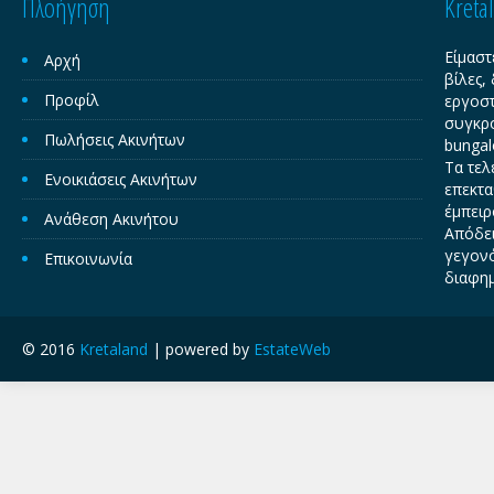
Πλοήγηση
Kreta
Είμαστ
Αρχή
βίλες,
Προφίλ
εργοστ
συγκρο
Πωλήσεις Ακινήτων
bungal
Τα τελ
Ενοικιάσεις Ακινήτων
επεκτα
έμπειρ
Ανάθεση Ακινήτου
Απόδει
γεγονό
Επικοινωνία
διαφημ
© 2016
Kretaland
| powered by
EstateWeb