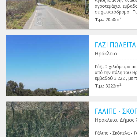
Άγιος Ιωάννης Κνωσσ
αγροτεμάχιο, εμβαδο
σε χωματόδρομο . Τι
2
Τ.μ.:
2050m
ΓΑΖΙ ΠΩΛΕΙΤΑ
Ηράκλειο
Γάζι, 2 χιλιόμετρα α
από την πόλη του Ηρ
εμβαδού 3.222 , με 
θάλασσα. Τιμή πώλησ
2
Τ.μ.:
3222m
ΓΑΛΙΠΕ - ΣΚ
Ηράκλειο, Δήμος 
Γάλιπε - Σκόπελα - 