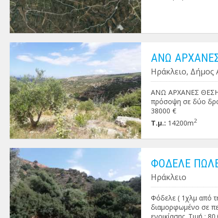
ΑΝΩ ΑΡΧΑΝΕΣ
Ηράκλειο, Δήμος
ΑΝΩ ΑΡΧΑΝΕΣ ΘΕΣΗ Κ
πρόσοψη σε δύο δρόμ
38000 €
2
Τ.μ.:
14200m
ΦΟΔΕΛΕ ΠΩΛΕ
Ηράκλειο
Φόδελε ( 1χλμ από τ
διαμορφωμένο σε πεζ
ενοικίασης. Τιμή : 80