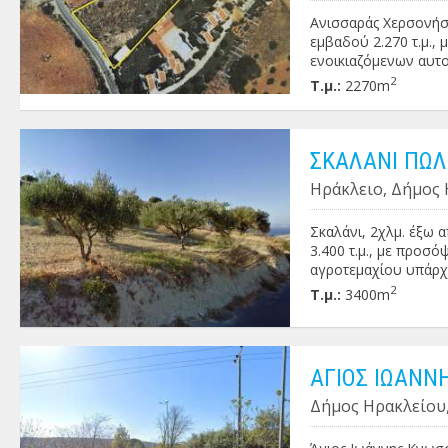
Ανισσαράς Χερσονήσο
εμβαδού 2.270 τ.μ.,
ενοικιαζόμενων αυτ
οικοδομικών υλικών 
2
Τ.μ.:
2270m
ΣΚΑΛΑΝΙ ΠΩΛ
Ηράκλειο, Δήμος 
Σκαλάνι, 2χλμ. έξω 
3.400 τ.μ., με προσόψ
αγροτεμαχίου υπάρχου
2
Τ.μ.:
3400m
ΑΓΙΟΣ ΙΩΑΝΝ
Δήμος Ηρακλείου,