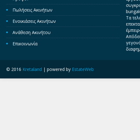
συγκρο
Πωλήσεις Ακινήτων
bungal
Τα τελ
Ενοικιάσεις Ακινήτων
επεκτα
έμπειρ
Ανάθεση Ακινήτου
Απόδει
γεγονό
Επικοινωνία
διαφημ
© 2016
Kretaland
| powered by
EstateWeb