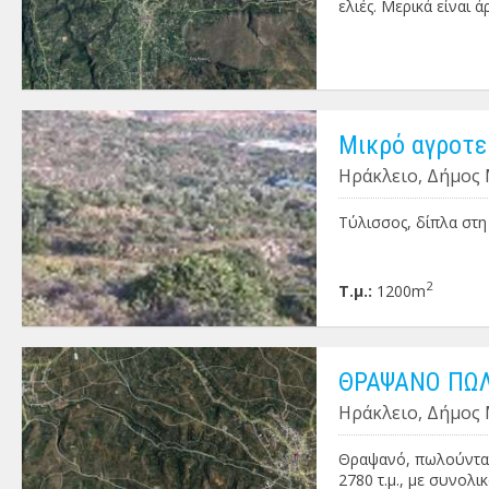
ελιές. Μερικά είναι ά
Μικρό αγροτε
Ηράκλειο, Δήμος 
Τύλισσος, δίπλα στη 
2
Τ.μ.:
1200m
ΘΡΑΨΑΝΟ ΠΩΛ
Ηράκλειο, Δήμος
Θραψανό, πωλούνται 
2780 τ.μ., με συνολικά