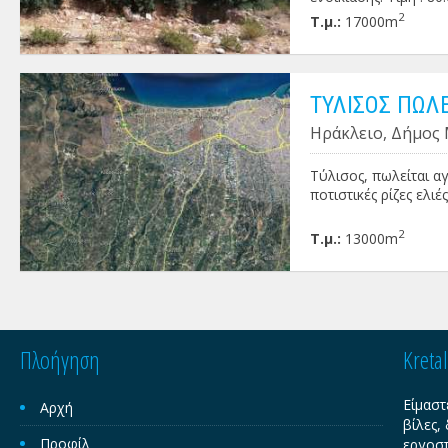
2
Τ.μ.:
17000m
ΤΥΛΙΣΟΣ ΠΩΛΕ
Ηράκλειο, Δήμος 
Τύλισος, πωλείται αγ
ποτιστικές ρίζες ελιές
2
Τ.μ.:
13000m
Πλοήγηση
Kreta
Είμαστ
Αρχή
βίλες,
Προφίλ
εργοστ