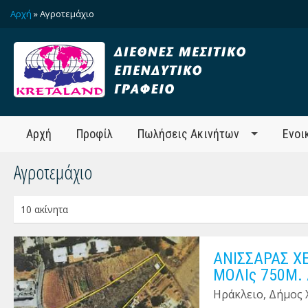
Αρχή
» Αγροτεμάχιο
Αρχή
Προφίλ
Πωλήσεις Ακινήτων
Ενοι
Αγροτεμάχιο
10 ακίνητα
ΑΝΙΣΣΑΡΑΣ Χ
ΜΟΛΙς 750Μ.
Ηράκλειο, Δήμος 