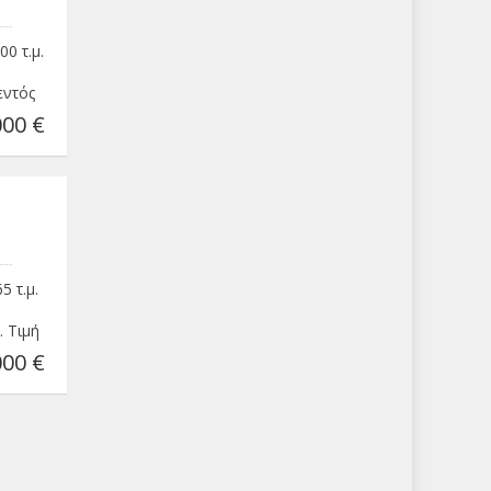
0 τ.μ.
εντός
00 €
 τ.μ.
. Τιμή
00 €