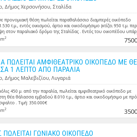
ο, Δήμος Χερσονήσου, Σταλίδα
σε προνομιακή θέση πωλείται παραθαλάσσιο διαμπερές οικόπεδο
530 τ.μ., εντός οικισμού, άρτιο και οικοδομήσιμο (κτίζει 950 τ.μ. πε
η στον παραλιακό δρόμο της Σταλίδας . Εντός του οικοπέδου υπάρ
κό πηγάδι . Τιμή: 750.000€
2
0m
7500
ΙΑ ΠΩΛΕΙΤΑΙ ΑΜΦΙΘΕΑΤΡΙΚΟ ΟΙΚΟΠΕΔΟ ΜΕ Θ
ΣΑ 1 ΛΕΠΤΟ ΑΠΟ ΠΑΡΑΛΙΑ
ο, Δήμος Μαλεβιζίου, Λυγαριά
μόλις 450 μ. από την παραλία, πωλείται αμφιθεατρικό οικόπεδο με
τη θέα θάλασσα εμβαδού 8.010 τ.μ., άρτιο και οικοδομήσιμο με π
άσφαλτο . Τιμή: 350.000€
2
0m
3500
 ΠΩΛΕΙΤΑΙ ΓΩΝΙΑΚΟ ΟΙΚΟΠΕΔΟ