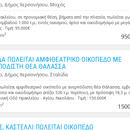
ο, Δήμος Χερσονήσου, Μοχός
κλείου, σε προνομιακή θέση, βήματα από την πλατεία, πωλείται γ
εμβαδού 1.000 τ.μ., εντός οικισμού, άρτιο και οικοδομήσιμο με μεγά
 . Τιμή: 95.000€
2
0m
950
ΔΑ ΠΩΛΕΙΤΑΙ ΑΜΦΙΘΕΑΤΡΙΚΟ ΟΙΚΟΠΕΔΟ ΜΕ
ΟΔΙΣΤΗ ΘΕΑ ΘΑΛΑΣΣΑ
ο, Δήμος Χερσονήσου, Σταλίδα
πωλείται αμφιθεατρικό οικόπεδο με ανεμπόδιστη θέα Θάλασσα, εμ
άρτιο και οικοδομήσιμο (κτίζει 520 τ.μ. περίπου), με πρόσοψη 18,5 μ. 
νική Οδό Ηρακλείου - Αγίου Νικολάου . Τιμή : 150.000€
2
m
1500
Σ, ΚΑΣΤΕΛΛΙ ΠΩΛΕΙΤΑΙ ΟΙΚΟΠΕΔΟ