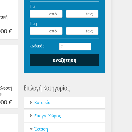
Τ.μ.
τική
Τιμή
00 €
κωδικός
Επιλογή Κατηγορίας
ελεστή
ή:
00 €
Κατοικία
Επαγγ. Χώρος
Έκταση