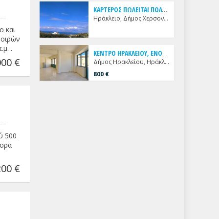
Κ
ΑΡΤΕΡΟΣ ΠΩΛΕΙΤΑΙ ΠΟΛΥΤΕΛΗΣ ΜΟΝΟΚΑΤΟΙΚΙΑ - VILLA
Ηράκλειο, Δήμος Χερσονήσου, Καρτερός
ο και
Μοιρών
μ. .
Κ
ΕΝΤΡΟ ΗΡΑΚΛΕΙΟΥ, ΕΝΟΙΚΙΑΖΕΤΑΙ ΔΙΧΩΡΟ ΓΩΝΙΑΚΟ ΓΡΑΦΕΙΟ
00 €
Δήμος Ηρακλείου, Ηράκλειο, Κέντρο
800 €
ύ 500
γορά
200 €