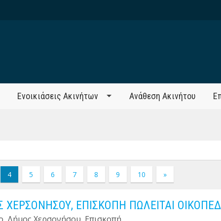
Ενοικιάσεις Ακινήτων
Ανάθεση Ακινήτου
Ε
4
5
6
7
8
9
10
»
 ΧΕΡΣΟΝΗΣΟΥ, ΕΠΙΣΚΟΠΗ ΠΩΛΕΙΤΑΙ ΟΙΚΟΠΕ
ο, Δήμος Χερσονήσου, Επισκοπή