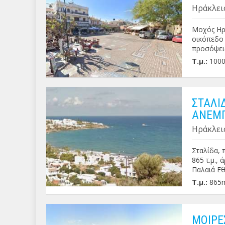
Ηράκλει
Μοχός Ηρα
οικόπεδο 
προσόψεις
Τ.μ.:
100
ΣΤΑΛΙ
ΑΝΕΜΠ
Ηράκλει
Σταλίδα, 
865 τ.μ., 
Παλαιά Εθ
Τ.μ.:
865
ΜΟΙΡΕ