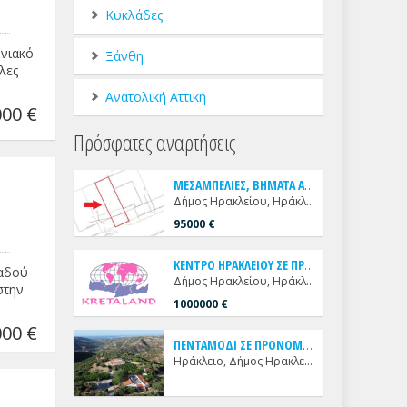
Κυκλάδες
ωνιακό
Ξάνθη
λες
Ανατολική Αττική
00 €
Πρόσφατες αναρτήσεις
Μ
ΕΣΑΜΠΕΛΙΕΣ, ΒΗΜΑΤΑ ΑΠΟ ΟΘΛΑΦ ΠΑΛΜΕ ΠΩΛΕΙΤΑΙ ΟΙΚΟΠΕΔΟ
Δήμος Ηρακλείου, Ηράκλειο, Μεσαμπελιές
95000 €
Κ
ΕΝΤΡΟ ΗΡΑΚΛΕΙΟΥ ΣΕ ΠΡΟΝΟΜΙΑΚΗ ΘΕΣΗ ΜΕ ΕΜΠΟΡΙΚΗ ΠΡΟΒΟΛΗ ΠΩΛΕΙΤΑΙ ΔΙΑΜΠΕΡΕΣ 5ΟΡΟΦΟ ΑΥΤΟΤΕΛΕΣ ΑΚΙΝΗΤΟ
βαδού
Δήμος Ηρακλείου, Ηράκλειο, Κέντρο
στην
1000000 €
00 €
Π
ΕΝΤΑΜΟΔΙ ΣΕ ΠΡΟΝΟΜΙΑΚΗ ΘΕΣΗ ΜΕ ΑΝΕΜΠΟΔΙΣΤΗ ΜΟΝΑΔΙΚΗ ΘΕΑ ΠΩΛΕΙΤΑΙ ΑΥΤΟΤΕΛΕΣ ΑΚΙΝΗΤΟ
Ηράκλειο, Δήμος Ηρακλείου, Πενταμόδι