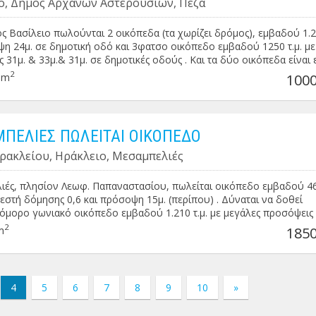
ο, Δήμος Αρχανών Αστερουσιών, Πεζά
ος Βασίλειο πωλούνται 2 οικόπεδα (τα χωρίζει δρόμος), εμβαδού 1.20
η 24μ. σε δημοτική οδό και 3φατσο οικόπεδο εμβαδού 1250 τ.μ. με
 31μ. & 33μ.& 31μ. σε δημοτικές οδούς . Και τα δύο οικόπεδα είναι 
άρτια και οικοδομήσιμα . Δίδονται και χωριστά . Τιμή: 40€ / τ.μ.
2
0m
1000
ΠΕΛΙΕΣ ΠΩΛΕΙΤΑΙ ΟΙΚΟΠΕΔΟ
ρακλείου, Ηράκλειο, Μεσαμπελιές
ές, πλησίον Λεωφ. Παπαναστασίου, πωλείται οικόπεδο εμβαδού 465
εστή δόμησης 0,6 και πρόσοψη 15μ. (περίπου) . Δύναται να δοθεί
όμορο γωνιακό οικόπεδο εμβαδού 1.210 τ.μ. με μεγάλες προσόψεις 
2
m
1850
4
5
6
7
8
9
10
»