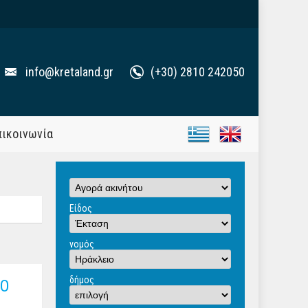
info@kretaland.gr
(+30) 2810 242050
πικοινωνία
Είδος
νομός
δήμος
ΔΟ