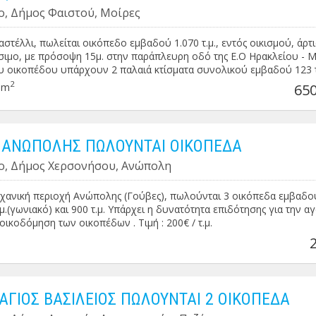
ο, Δήμος Φαιστού, Μοίρες
αστέλλι, πωλείται οικόπεδο εμβαδού 1.070 τ.μ., εντός οικισμού, άρτι
ιμο, με πρόσοψη 15μ. στην παράπλευρη οδό της Ε.Ο Ηρακλείου - 
ου οικοπέδου υπάρχουν 2 παλαιά κτίσματα συνολικού εμβαδού 123 τ.
00€ ΠΕΑ: Η΄
2
0m
650
 ΑΝΩΠΟΛΗΣ ΠΩΛΟΥΝΤΑΙ ΟΙΚΟΠΕΔΑ
ο, Δήμος Χερσονήσου, Ανώπολη
χανική περιοχή Ανώπολης (Γούβες), πωλούνται 3 οικόπεδα εμβαδο
τ.μ.(γωνιακό) και 900 τ.μ. Υπάρχει η δυνατότητα επιδότησης για την α
νοικοδόμηση των οικοπέδων . Τιμή : 200€ / τ.μ.
 ΑΓΙΟΣ ΒΑΣΙΛΕΙΟΣ ΠΩΛΟΥΝΤΑΙ 2 ΟΙΚΟΠΕΔΑ