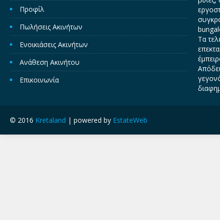
Προφίλ
εργοστ
συγκρο
Πωλήσεις Ακινήτων
bungal
Τα τελ
Ενοικιάσεις Ακινήτων
επεκτα
έμπειρ
Ανάθεση Ακινήτου
Απόδει
γεγονό
Επικοινωνία
διαφημ
© 2016
Kretaland
| powered by
EstateWeb