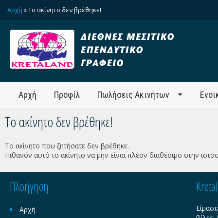
Αρχή
» Το ακίνητο δεν βρέθηκε!
Αρχή
Προφίλ
Πωλήσεις Ακινήτων
Ενοι
Το ακίνητο δεν βρέθηκε!
Το ακίνητο που ζητήσατε δεν βρέθηκε.
Πιθανόν αυτό το ακίνητο να μην είναι πλέον διαθέσιμο στην ιστοσ
Πλοήγηση
Kreta
Είμαστ
Αρχή
βίλες,