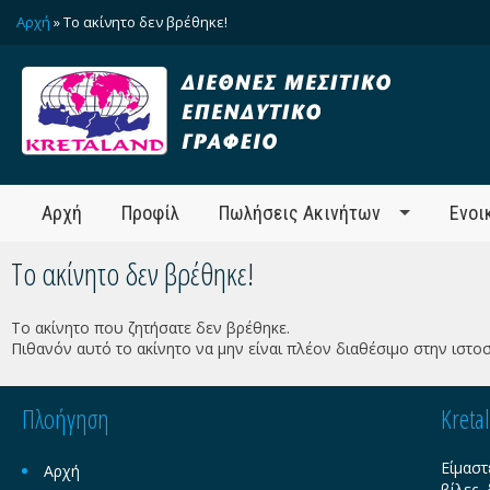
Αρχή
» Το ακίνητο δεν βρέθηκε!
Αρχή
Προφίλ
Πωλήσεις Ακινήτων
Ενοι
Το ακίνητο δεν βρέθηκε!
Το ακίνητο που ζητήσατε δεν βρέθηκε.
Πιθανόν αυτό το ακίνητο να μην είναι πλέον διαθέσιμο στην ιστοσ
Πλοήγηση
Kreta
Είμαστ
Αρχή
βίλες,