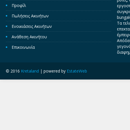
Προφίλ
εργοστ
συγκρο
Πωλήσεις Ακινήτων
bungal
Τα τελ
Ενοικιάσεις Ακινήτων
επεκτα
έμπειρ
Ανάθεση Ακινήτου
Απόδει
γεγονό
Επικοινωνία
διαφημ
© 2016
Kretaland
| powered by
EstateWeb