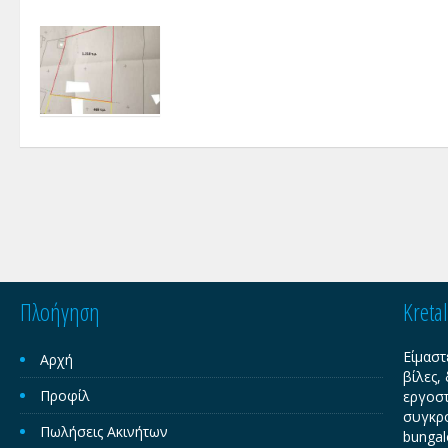
Πλοήγηση
Kreta
Είμαστ
Αρχή
βίλες,
Προφίλ
εργοστ
συγκρο
Πωλήσεις Ακινήτων
bungal