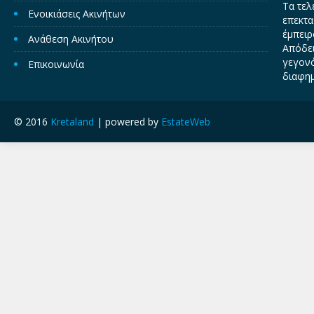
Τα τελ
Ενοικιάσεις Ακινήτων
επεκτα
έμπειρ
Ανάθεση Ακινήτου
Απόδει
γεγονό
Επικοινωνία
διαφημ
© 2016
Kretaland
| powered by
EstateWeb