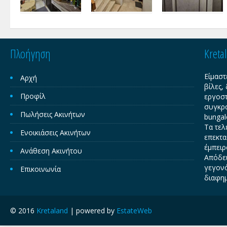
Πλοήγηση
Kreta
Είμαστ
Αρχή
βίλες,
Προφίλ
εργοστ
συγκρο
Πωλήσεις Ακινήτων
bungal
Τα τελ
Ενοικιάσεις Ακινήτων
επεκτα
έμπειρ
Ανάθεση Ακινήτου
Απόδει
γεγονό
Επικοινωνία
διαφημ
© 2016
Kretaland
| powered by
EstateWeb