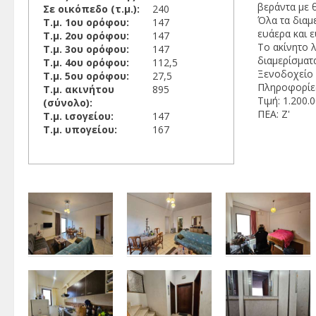
βεράντα με 
Σε οικόπεδο (τ.μ.):
240
Όλα τα διαμ
Τ.μ. 1ου ορόφου:
147
ευάερα και ε
Τ.μ. 2ου ορόφου:
147
Το ακίνητο λ
Τ.μ. 3ου ορόφου:
147
διαμερίσματα
Τ.μ. 4ου ορόφου:
112,5
Ξενοδοχείο 
Τ.μ. 5ου ορόφου:
27,5
Πληροφορίες
Τ.μ. ακινήτου
895
Τιμή: 1.200.
(σύνολο):
ΠΕΑ: Ζ'
Τ.μ. ισογείου:
147
Τ.μ. υπογείου:
167