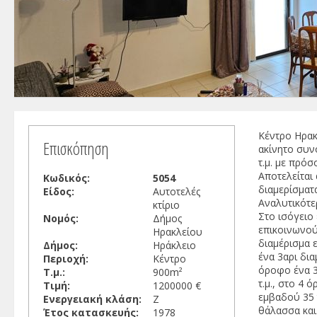
Κέντρο Ηρακ
Επισκόπηση
ακίνητο συν
τ.μ. με πρό
Αποτελείται
Κωδικός:
5054
διαμερίσματα
Είδος:
Αυτοτελές
Αναλυτικότε
κτίριο
Στο ισόγειο
Νομός:
Δήμος
επικοινωνού
Ηρακλείου
διαμέρισμα ε
Δήμος:
Ηράκλειο
ένα 3αρι δια
Περιοχή:
Κέντρο
όροφο ένα 3
Τ.μ.:
900m²
τ.μ., στο 4 
Τιμή:
1200000 €
εμβαδού 35 
Ενεργειακή κλάση:
Ζ
θάλασσα και
Έτος κατασκευής:
1978