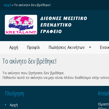
Αρχή
» Το ακίνητο δεν βρέθηκε!
Αρχή
Προφίλ
Πωλήσεις Ακινήτων
Ενοι
Το ακίνητο δεν βρέθηκε!
Το ακίνητο που ζητήσατε δεν βρέθηκε.
Πιθανόν αυτό το ακίνητο να μην είναι πλέον διαθέσιμο στην ιστοσ
Πλοήγηση
Kreta
Είμαστ
Αρχή
βίλες,