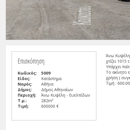
Άνω Κυψέλη σ
Επισκόπηση
χτίζει 1015 τ.
Υπάρχει παλα
Το ακίνητο ε
Κωδικός:
5009
χρήση ( συγ
Είδος:
Κατάστημα
Τιμή : 600.0
Νομός:
Αθήνα
Δήμος:
Δήμος Αθηναίων
Περιοχή:
Άνω Κυψέλη - Ευελπίδων
Τ.μ.:
282m²
Τιμή:
600000 €