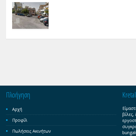
Πλοήγηση
Kreta
Είμαστ
Αρχή
βίλες,
Προφίλ
εργοστ
συγκρο
Πωλήσεις Ακινήτων
bungal