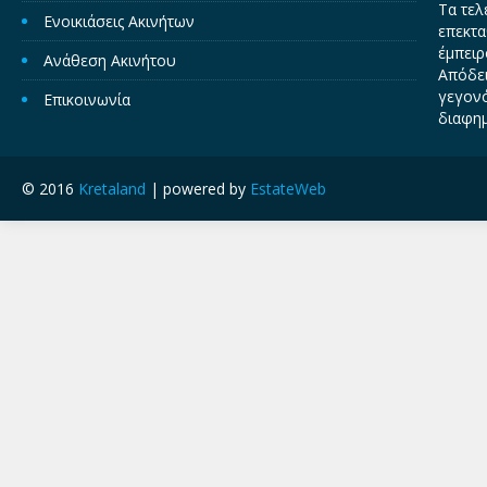
Τα τελ
Ενοικιάσεις Ακινήτων
επεκτα
έμπειρ
Ανάθεση Ακινήτου
Απόδει
γεγονό
Επικοινωνία
διαφημ
© 2016
Kretaland
| powered by
EstateWeb