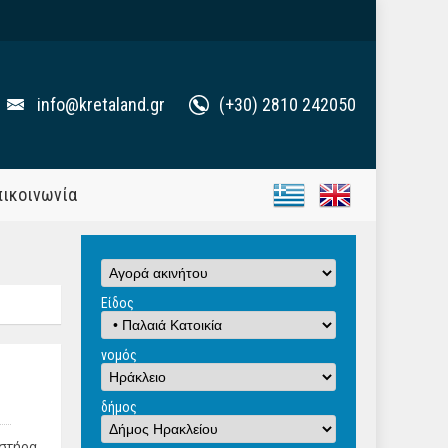
info@kretaland.gr
(+30) 2810 242050
πικοινωνία
Είδος
νομός
δήμος
στήρα,