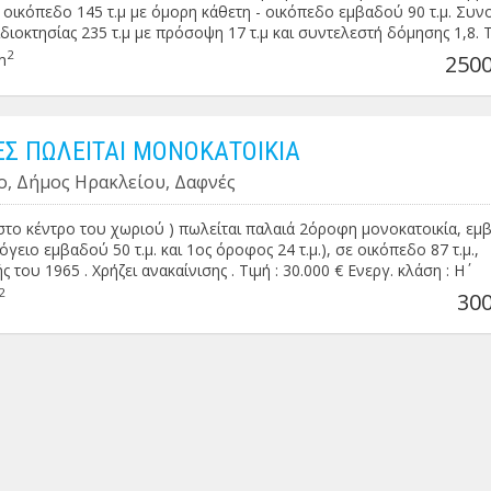
ε οικόπεδο 145 τ.μ με όμορη κάθετη - οικόπεδο εμβαδού 90 τ.μ. Συν
διοκτησίας 235 τ.μ με πρόσοψη 17 τ.μ και συντελεστή δόμησης 1,8. 
 250.000€
2
m
2500
Σ ΠΩΛΕΙΤΑΙ ΜΟΝΟΚΑΤΟΙΚΙΑ
ο, Δήμος Ηρακλείου, Δαφνές
στο κέντρο του χωριού ) πωλείται παλαιά 2όροφη μονοκατοικία, ε
ισόγειο εμβαδού 50 τ.μ. και 1ος όροφος 24 τ.μ.), σε οικόπεδο 87 τ.μ.,
 του 1965 . Χρήζει ανακαίνισης . Τιμή : 30.000 € Ενεργ. κλάση : Η΄
2
300