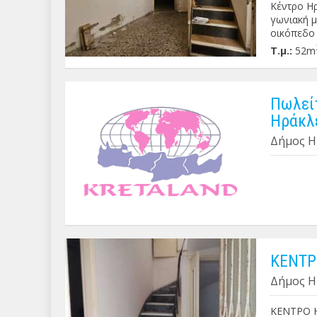
Κέντρο Ηρ
γωνιακή μ
οικόπεδο 
Τ.μ.:
52m
Πωλείτ
Ηράκλε
Δήμος Η
ΚΕΝΤΡΟ
Δήμος Η
ΚΕΝΤΡΟ Η