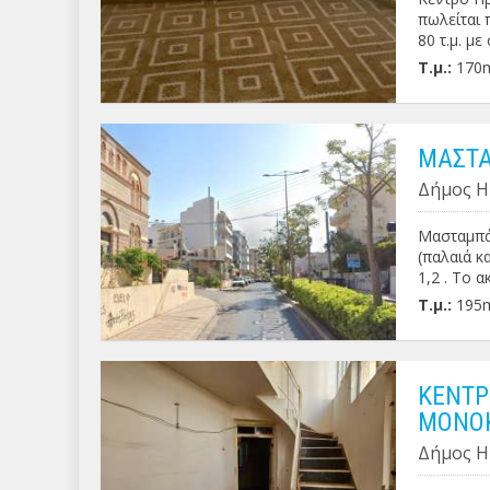
πωλείται 
80 τ.μ. με
υπόγειο 8
Τ.μ.:
170
ΠΕΑ: Η'
ΜΑΣΤΑ
Δήμος Η
Μασταμπάς
(παλαιά κ
1,2 . Το 
χρήση . Τι
Τ.μ.:
195
ΚΕΝΤΡ
ΜΟΝΟΚ
Δήμος Η