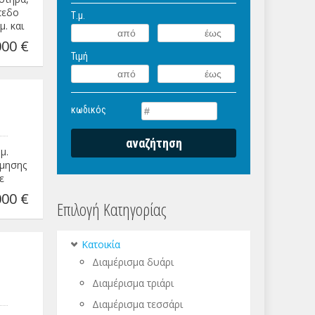
πεδο
Τ.μ.
μ. και
ιμη)
00 €
Τιμή
κωδικός
μ.
όμησης
ε
00 €
Επιλογή Κατηγορίας
Κατοικία
Διαμέρισμα δυάρι
Διαμέρισμα τριάρι
Διαμέρισμα τεσσάρι